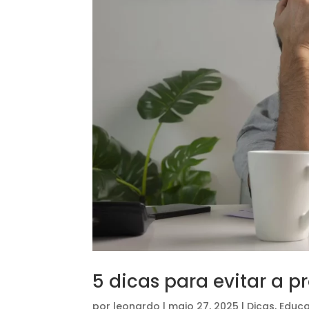
5 dicas para evitar a 
por
leonardo
|
maio 27, 2025
|
Dicas
,
Educ