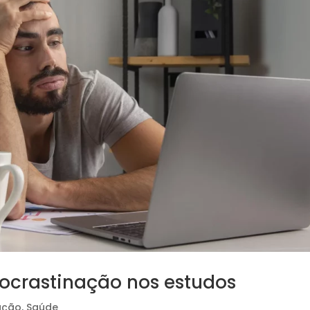
procrastinação nos estudos
ação
,
Saúde