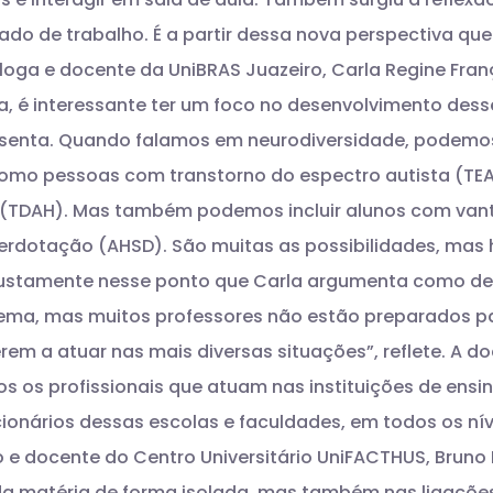
cado de trabalho.
É a partir dessa nova perspectiva qu
óloga e docente da UniBRAS Juazeiro, Carla Regine Fra
 é interessante ter um foco no desenvolvimento desse
senta.
Quando falamos em neurodiversidade, podemo
omo pessoas com transtorno do espectro autista (TEA)
 (TDAH). Mas também podemos incluir alunos com va
perdotação (AHSD).
São muitas as possibilidades, mas
 justamente nesse ponto que Carla argumenta como d
ema, mas muitos professores não estão preparados p
m a atuar nas mais diversas situações”, reflete.
A do
os profissionais que atuam nas instituições de ensino.
onários dessas escolas e faculdades, em todos os nív
e docente do Centro Universitário UniFACTHUS, Bruno 
a matéria de forma isolada, mas também nas ligaçõe