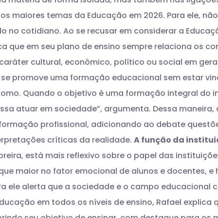
 dos maiores temas da Educação em 2026. Para ele, nã
o no cotidiano.
Ao se recusar em considerar a Educaç
taca que em seu plano de ensino sempre relaciona os 
aráter cultural, econômico, político ou social em gera
se promove uma formação educacional sem estar vin
o. Quando o objetivo é uma formação integral do ind
possa atuar em sociedade”, argumenta.
Dessa maneira, 
ormação profissional, adicionando ao debate questões
rpretações críticas da realidade.
A função da institu
reira, está mais reflexivo sobre o papel das instituiçõe
ue maior no fator emocional de alunos e docentes, 
a ele alerta que a sociedade e o campo educacional
ducação em todos os níveis de ensino, Rafael explic
mprindo seu objetivo de ensinar, com destaque para os