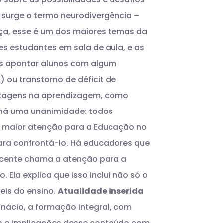
e surge o termo neurodivergência –
nça, esse é um dos maiores temas da
s estudantes em sala de aula, e as
s apontar alunos com algum
 ou transtorno de déficit de
ntagens na aprendizagem, como
 há uma unanimidade: todos
e maior atenção para a Educação no
ara confrontá-lo. Há educadores que
cente chama a atenção para a
 Ela explica que isso inclui não só o
eis do ensino.
Atualidade inserida
Inácio, a formação integral, com
s e implicações desse conteúdo com