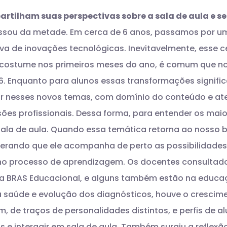
rtilham suas perspectivas sobre a sala de aula e se
ssou da metade. Em cerca de 6 anos, passamos por um
leva de inovações tecnológicas. Inevitavelmente, esse
ostume nos primeiros meses do ano, é comum que no
6.
Enquanto para alunos essas transformações signifi
ar nesses novos temas, com domínio do conteúdo e at
ressões profissionais. Dessa forma, para entender os m
ala de aula.
Quando essa temática retorna ao nosso bl
derando que ele acompanha de perto as possibilidades
as no processo de aprendizagem. Os docentes consulta
ema BRAS Educacional, e alguns também estão na educa
 saúde e evolução dos diagnósticos, houve o cresci
, de traços de personalidades distintos, e perfis de a
 e interagir em sala de aula. Também surgiu a reflexão