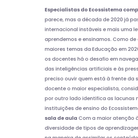
Especialistas do Ecossistema compa
parece, mas a década de 2020 já pa
internacional instáveis e mais uma 
aprendemos e ensinamos. Como de c
maiores temas da Educação em 202
os docentes há o desafio em naveg
das inteligências artificiais e às p
preciso ouvir quem está à frente da s
docente o maior especialista, consi
por outro lado identifica as lacun
instituições de ensino do Ecossist
sala de aula
Com a maior atenção à
diversidade de tipos de aprendizagem
na maneira de assimilar os conteúdos