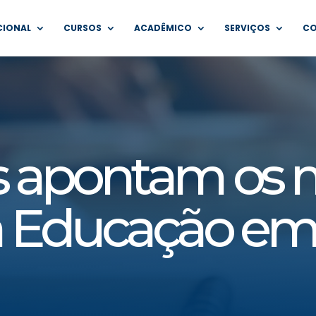
CIONAL
CURSOS
ACADÊMICO
SERVIÇOS
C
 apontam os 
 Educação em