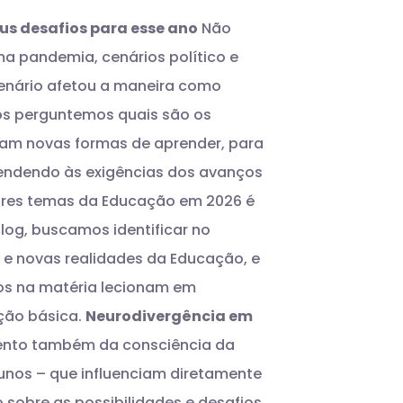
us desafios para esse ano
Não
a pandemia, cenários político e
 cenário afetou a maneira como
s perguntemos quais são os
cam novas formas de aprender, para
endendo às exigências dos avanços
aiores temas da Educação em 2026 é
og, buscamos identificar no
 e novas realidades da Educação, e
dos na matéria lecionam em
ção básica.
Neurodivergência em
mento também da consciência da
lunos – que influenciam diretamente
 sobre as possibilidades e desafios