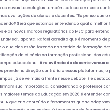
e as novas tecnologias também se inserem nesse conte
 nas avaliações de alunos e docentes.
“Eu penso que o 
ndendo? Será que estamos entendendo qual a melhor 
tos e os novos marcos regulatórios do MEC para enten
 EnaMed”, aponta.
Rafael acredita que é momento de p
 e o que elas estão fazendo no sentido de formação 
ificação da eficácia na formação profissional dos ed
 campo educacional.
A relevância do docente versus a
e os prende na direção contrária a essas plataformas,
ampos, já se vê mais a frente nesse debate. Ele desta
irmam sua importância, considerando o professor c
dos maiores temas da Educação em 2026 é entender co
A IA que cria conteúdo e ferramentas que se adaptam
as integrá-la ao ensino. O foco muda da ferramenta e