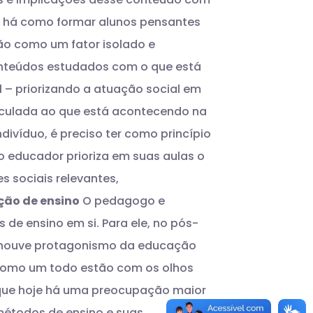
o há como formar alunos pensantes
ão como um fator isolado e
conteúdos estudados com o que está
l – priorizando a atuação social em
culada ao que está acontecendo na
ivíduo, é preciso ter como princípio
o educador prioriza em suas aulas o
 sociais relevantes,
ição de ensino
O pedagogo e
s de ensino em si. Para ele, no pós-
e houve protagonismo da educação
 como um todo estão com os olhos
a que hoje há uma preocupação maior
 métodos de ensino e suas