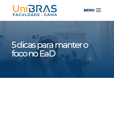
5 dicas para manter o
foco no EaD