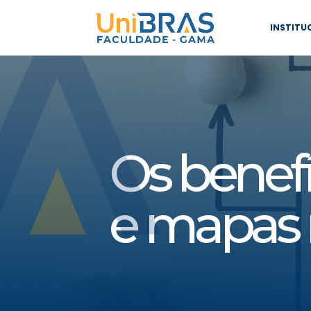
INSTITU
Os benef
e mapas 