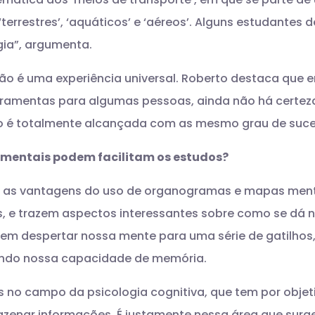
errestres’, ‘aquáticos’ e ‘aéreos’. Alguns estudantes
ia”, argumenta.
não é uma experiência universal. Roberto destaca que
erramentas para algumas pessoas, ainda não há certez
não é totalmente alcançada com as mesmo grau de suce
mentais podem facilitam os estudos?
m as vantagens do uso de organogramas e mapas ment
s, e trazem aspectos interessantes sobre como se dá
dem despertar nossa mente para uma série de gatilhos
gando nossa capacidade de memória.
 no campo da psicologia cognitiva, que tem por objet
mazenar informações. É justamente nessa área que surge