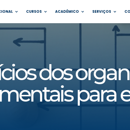
CIONAL
CURSOS
ACADÊMICO
SERVIÇOS
C
ícios dos org
mentais para 