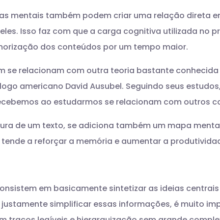
s mentais também podem criar uma relação direta en
eles. Isso faz com que a carga cognitiva utilizada no
emorização dos conteúdos por um tempo maior.
 se relacionam com outra teoria bastante conhecida
ólogo americano David Ausubel. Seguindo seus estudos
ecebemos ao estudarmos se relacionam com outros c
itura de um texto, se adiciona também um mapa mental
sso tende a reforçar a memória e aumentar a produtivid
sistem em basicamente sintetizar as ideias centrais 
justamente simplificar essas informações, é muito im
m traços legíveis e hierarquização sem grande compl