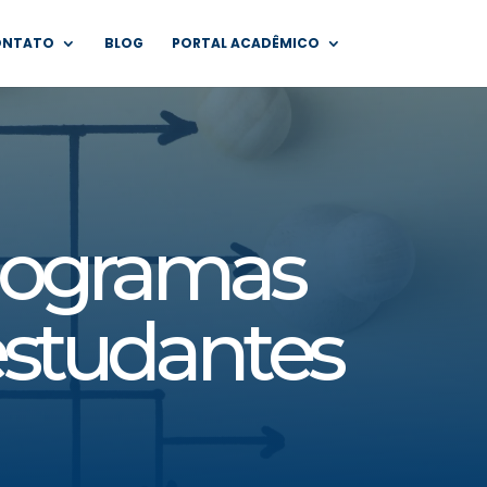
ONTATO
BLOG
PORTAL ACADÊMICO
anogramas
estudantes