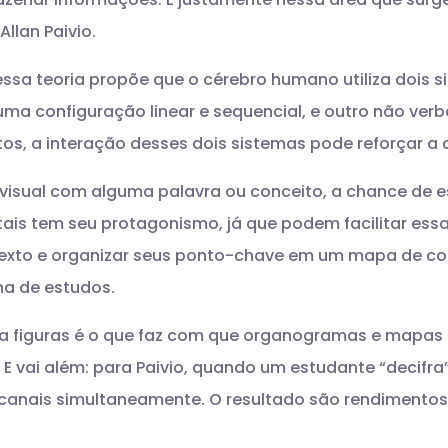
llan Paivio.
 essa teoria propõe que o cérebro humano utiliza dois 
ma configuração linear e sequencial, e outro não verba
untos, a interação desses dois sistemas pode reforçar
visual com alguma palavra ou conceito, a chance de e
s tem seu protagonismo, já que podem facilitar essa
o texto e organizar seus ponto-chave em um mapa de c
ina de estudos.
 a figuras é o que faz com que organogramas e mapas
. E vai além: para Paivio, quando um estudante “decifr
s canais simultaneamente. O resultado são rendimentos