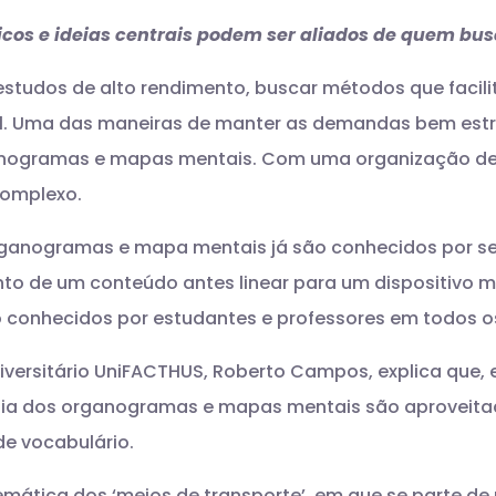
cos e ideias centrais podem ser aliados de quem busc
 estudos de alto rendimento, buscar métodos que fac
l. Uma das maneiras de manter as demandas bem estr
anogramas e mapas mentais. Com uma organização de 
complexo.
rganogramas e mapa mentais já são conhecidos por se
to de um conteúdo antes linear para um dispositivo ma
conhecidos por estudantes e professores em todos os 
versitário UniFACTHUS, Roberto Campos, explica que, 
égia dos organogramas e mapas mentais são aproveitad
de vocabulário.
mática dos ‘meios de transporte’, em que se parte de