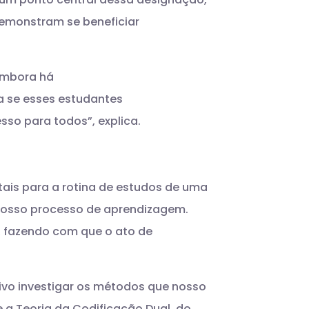
 demonstram se beneficiar
 embora há
a se esses estudantes
sso para todos”, explica.
ais para a rotina de estudos de uma
 nosso processo de aprendizagem.
, fazendo com que o ato de
ivo investigar os métodos que nosso
 a Teoria da Codificação Dual, do