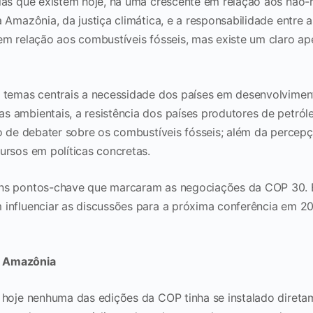
ias que existem hoje, há uma crescente em relação aos não-
 Amazônia, da justiça climática, e a responsabilidade entre 
em relação aos combustíveis fósseis, mas existe um claro ap
 temas centrais a necessidade dos países em desenvolvimen
 ambientais, a resistência dos países produtores de petróle
do de debater sobre os combustíveis fósseis; além da percep
ursos em políticas concretas.
ns pontos-chave que marcaram as negociações da COP 30. 
influenciar as discussões para a próxima conferência em 20
a Amazônia
 hoje nenhuma das edições da COP tinha se instalado direta