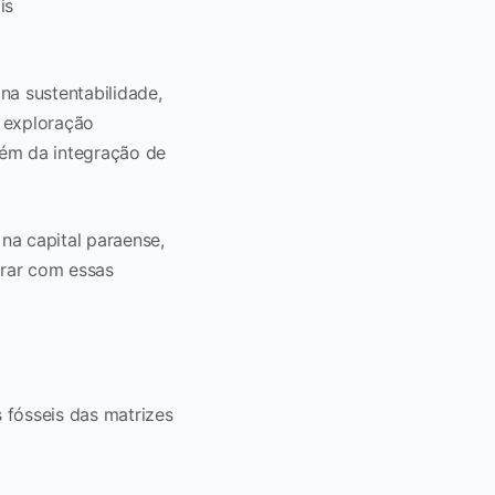
is
a sustentabilidade,
e exploração
lém da integração de
na capital paraense,
arar com essas
 fósseis das matrizes