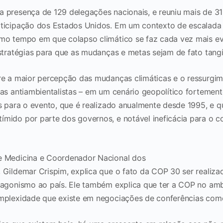
 presença de 129 delegações nacionais, e reuniu mais de 31
ticipação dos Estados Unidos. Em um contexto de escalada 
mo tempo em que colapso climático se faz cada vez mais ev
estratégias para que as mudanças e metas sejam de fato tang
re a maior percepção das mudanças climáticas e o ressurgi
cas antiambientalistas – em um cenário geopolítico fortemen
s para o evento, que é realizado anualmente desde 1995, e q
mido por parte dos governos, e notável ineficácia para o c
e Medicina e Coordenador Nacional dos
 Gildemar Crispim, explica que o fato da COP 30 ser realiza
tagonismo ao país. Ele também explica que ter a COP no am
omplexidade que existe em negociações de conferências com