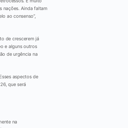
retrocessos. É muito
as nações. Ainda faltam
elo ao consenso”,
to de crescerem já
o e alguns outros
ção de urgência na
Esses aspectos de
26, que será
mente na