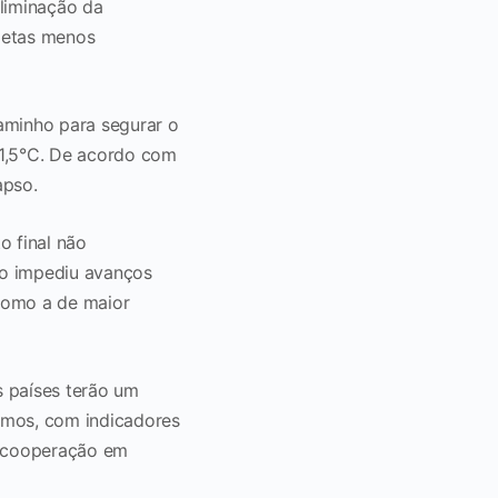
eliminação da
metas menos
aminho para segurar o
1,5
°C
. De acordo com
apso.
o final não
eo impediu avanços
como a de maior
s países terão um
emos, com indicadores
 a cooperação em