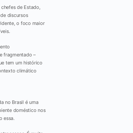
 chefes de Estado,
de discursos
idente, o foco maior
íveis.
mento
te fragmentado –
ue tem um histórico
ontexto climático
da no Brasil é uma
biente doméstico nos
o essa.