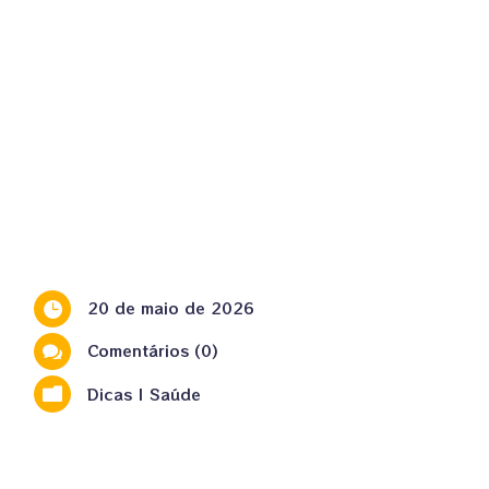
20 de maio de 2026

Comentários (0)

Dicas
|
Saúde
