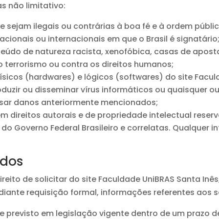
s não limitativo:
e sejam ilegais ou contrárias à boa fé e à ordem públic
acionais ou internacionais em que o Brasil é signatário
údo de natureza racista, xenofóbica, casas de apostas
o terrorismo ou contra os direitos humanos;
sicos (hardwares) e lógicos (softwares) do site Facul
roduzir ou disseminar vírus informáticos ou quaisquer 
sar danos anteriormente mencionados;
 direitos autorais e de propriedade intelectual reser
998 do Governo Federal Brasileiro e correlatas. Qualquer
ados
ireito de solicitar do site Faculdade UniBRAS Santa Inê
ante requisição formal, informações referentes aos 
 previsto em legislação vigente dentro de um prazo de