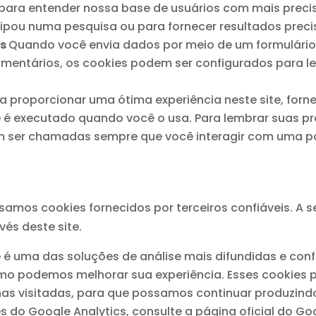
u para entender nossa base de usuários com mais prec
cipou numa pesquisa ou para fornecer resultados preci
os
Quando você envia dados por meio de um formulári
omentários, os cookies podem ser configurados para l
a proporcionar uma ótima experiência neste site, forn
 é executado quando você o usa. Para lembrar suas pre
 ser chamadas sempre que você interagir com uma pá
amos cookies fornecidos por terceiros confiáveis. A s
vés deste site.
e é uma das soluções de análise mais difundidas e confi
omo podemos melhorar sua experiência. Esses cookies 
nas visitadas, para que possamos continuar produzind
 do Google Analytics, consulte a página oficial do Goo